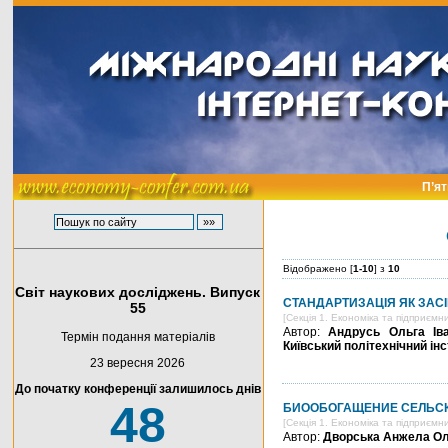
П’ят
Відображено [
1-10
] з
10
Світ наукових досліджень. Випуск
СТАНДАРТИЗАЦІЯ ЯК ЗАС
55
[Секція 1. Економіка та підприємн
Автор:
Андрусь Ольга Іва
Термін подання матеріалів
Київський політехнічний інс
23 вересня 2026
До початку конференції залишилось днів
48
БИООБОГАЩЕНИЕ СЕЛЬСК
[Секція 1. Економіка та підприємн
Автор:
Дворська Анжела Оле