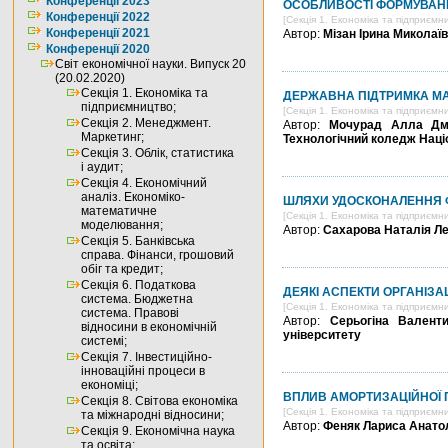
Конференції 2023
ОСОБЛИВОСТІ ФОРМУВАНН
Конференції 2022
[Секція 1. Економіка та підприємн
Конференції 2021
Автор:
Мізан Ірина Миколаї
Конференції 2020
Світ економічної науки. Випуск 20
(20.02.2020)
Секція 1. Економіка та
ДЕРЖАВНА ПІДТРИМКА МА
підприємництво;
[Секція 1. Економіка та підприємн
Секція 2. Менеджмент.
Автор:
Мочурад Алла Дми
Маркетинг;
Технологічний коледж Націо
Секція 3. Облік, статистика
і аудит;
Секція 4. Економічний
аналіз. Економіко-
ШЛЯХИ УДОСКОНАЛЕННЯ Ф
математичне
[Секція 1. Економіка та підприємн
моделювання;
Автор:
Сахарова Наталія Ле
Секція 5. Банківська
справа. Фінанси, грошовий
обіг та кредит;
Секція 6. Податкова
ДЕЯКІ АСПЕКТИ ОРГАНІЗА
система. Бюджетна
[Секція 1. Економіка та підприємн
система. Правові
Автор:
Серьогіна Валенти
відносини в економічній
університету
системі;
Секція 7. Інвестиційно-
інноваційні процеси в
економіці;
ВПЛИВ АМОРТИЗАЦІЙНОЇ 
Секція 8. Світова економіка
[Секція 1. Економіка та підприємн
та міжнародні відносини;
Автор:
Феняк Лариса Анатол
Секція 9. Економічна наука
та освіта;