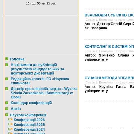
15 год. 50 хв. 32 сек.
ВЗАЄМОДІЯ СУБ’ЄКТІВ ЕК
[Секція 1. Економіка та підприємн
Автор:
Дехтяр Сергій Сергі
ак. Лазаряна
КОНТРОЛІНГ В СИСТЕМІ 
[Секція 1. Економіка та підприємн
Автор:
Зінченко Олена Я
Головна
університету
Нові вимоги до публікацій
результатів кандидатських та
докторських дисертацій
СУЧАСНІ МЕТОДИ УПРАВЛ
Редакційна колегія. ГО «Наукова
[Секція 1. Економіка та підприємн
спільнота»
Автор:
Крупіна Ганна Во
Договір про співробітництво з Wyzsza
університету
Szkola Zarzadzania i Administracji w
Opolu
Календар конференцій
Архів
Наукові конференції
Конференції 2026
Конференції 2025
Конференції 2024