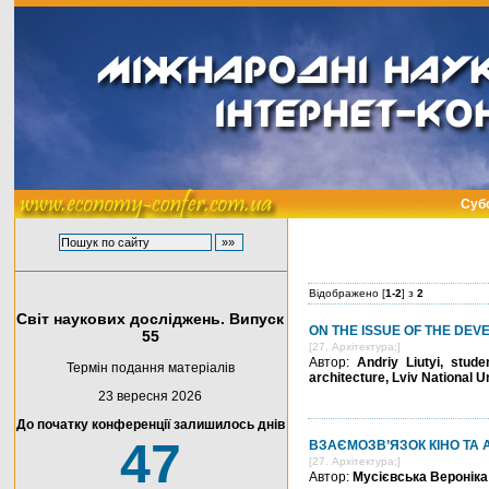
Субо
Відображено [
1-2
] з
2
Світ наукових досліджень. Випуск
ON THE ISSUE OF THE DEVE
55
[27. Архітектура;]
Автор:
Andriy Liutyi, stud
Термін подання матеріалів
architecture, Lviv National 
23 вересня 2026
До початку конференції залишилось днів
47
ВЗАЄМОЗВ’ЯЗОК КІНО ТА 
[27. Архітектура;]
Автор:
Мусієвська Вероніка 