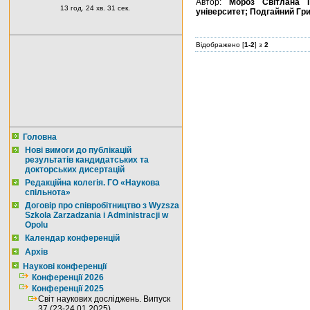
Автор:
Мороз Світлана Г
13 год. 24 хв. 30 сек.
університет; Подгайний Гр
Відображено [
1-2
] з
2
Головна
Нові вимоги до публікацій
результатів кандидатських та
докторських дисертацій
Редакційна колегія. ГО «Наукова
спільнота»
Договір про співробітництво з Wyzsza
Szkola Zarzadzania i Administracji w
Opolu
Календар конференцій
Архів
Наукові конференції
Конференції 2026
Конференції 2025
Світ наукових досліджень. Випуск
37 (23-24.01.2025)