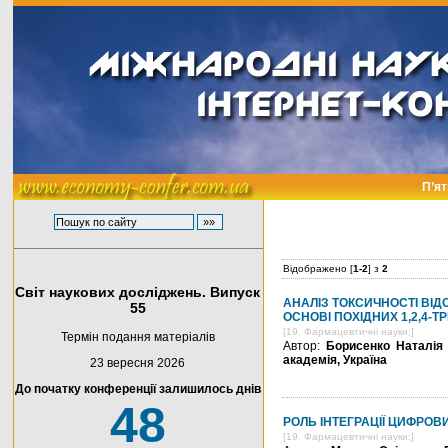
П’ят
Відображено [
1-2
] з
2
Світ наукових досліджень. Випуск
АНАЛІЗ ТОКСИЧНОСТІ ВІ
55
ОСНОВІ ПОХІДНИХ 1,2,4-Т
[19. Фармацевтичні науки;]
Термін подання матеріалів
Автор:
Борисенко Наталія
академія, Україна
23 вересня 2026
До початку конференції залишилось днів
48
РОЛЬ ІНТЕГРАЦІЇ ЦИФРОВ
[19. Фармацевтичні науки;]