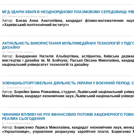
МГД-УДАРНІ ХВИЛІ В НЕОДНОРІДНОМУ ПЛАЗМОВОМУ СЕРЕДОВИЩІ: РІВ
[25. Фізико-математичні науки;]
Автор:
Боєва Анна Анатоліївна, кандидат фізико-математичних наук
«Харківський політехнічний інститут»
АКТУАЛЬНІСТЬ ВИКОРИСТАННЯ МУЛЬТИМЕДІЙНИХ ТЕХНОЛОГІЙ У ПІДГО
ДИЗАЙНУ
[3. Педагогічні науки;]
Автор:
Бондаренко Наталія Альбертівна, аспірантка, Київська держа
мистецтва і дизайну ім. М. Бойчука; Пасько Оксана Миколаївна, кандид
національний університет технологій та дизайну
ЗОВНІШНЬОТОРГОВЕЛЬНА ДІЯЛЬНІСТЬ УКРАЇНИ У ВОЄННИЙ ПЕРІОД: 
[1. Економічні науки;]
Автор:
Борейко Ірина Романівна, студент, Львівський національний уніве
Михайлівна, кандидат економічних наук, Львівський національний універс
ЧИННИКИ ВПЛИВУ НА РУХ ФІНАНСОВИХ ПОТОКІВ АКЦІОНЕРНОГО ТОВА
РЕАЛІЯХ СЬОГОДЕННЯ
[1. Економічні науки;]
Автор:
Борисенко Лариса Миколаївна, кандидат економічних наук, менед
«Укрзалізниця», управління розрахунку заробітної плати; Борисенко