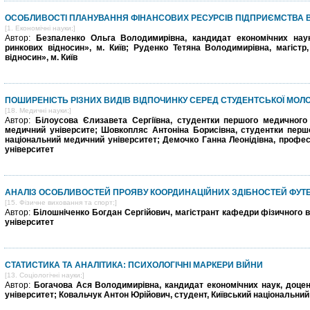
ОСОБЛИВОСТІ ПЛАНУВАННЯ ФІНАНСОВИХ РЕСУРСІВ ПІДПРИЄМСТВА В
[1. Економічні науки;]
Автор:
Безпаленко Ольга Володимирівна, кандидат економічних наук
ринкових відносин», м. Київ; Руденко Тетяна Володимирівна, магістр
відносин», м. Київ
ПОШИРЕНІСТЬ РІЗНИХ ВИДІВ ВІДПОЧИНКУ СЕРЕД СТУДЕНТСЬКОЇ МОЛО
[18. Медичні науки;]
Автор:
Білоусова Єлизавета Сергіївна, студентки першого медичного
медичний університе; Шовкопляс Антоніна Борисівна, студентки перш
національний медичний університет; Демочко Ганна Леонідівна, профес
університет
АНАЛІЗ ОСОБЛИВОСТЕЙ ПРОЯВУ КООРДИНАЦІЙНИХ ЗДІБНОСТЕЙ ФУТБ
[15. Фізичне виховання та спорт;]
Автор:
Білошніченко Богдан Сергійович, магістрант кафедри фізичного 
університет
СТАТИСТИКА ТА АНАЛІТИКА: ПСИХОЛОГІЧНІ МАРКЕРИ ВІЙНИ
[13. Соціологічні науки;]
Автор:
Богачова Ася Володимирівна, кандидат економічних наук, доцент
університет; Ковальчук Антон Юрійович, студент, Київський національний