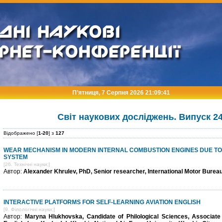
П’ятниця, 7 Серпня 2026 21:09:42
Світ наукових досліджень. Випуск 24 
Відображено [
1-20
] з
127
WEAR MECHANISM IN MODERN INTERNAL COMBUSTION ENGINES DUE TO 
SYSTEM
[26. Технічні науки;]
Автор:
Alexander Khrulev, PhD, Senior researcher, International Motor Bureau
INTERACTIVE PLATFORMS FOR SELF-LEARNING AVIATION ENGLISH
[9. Філологічні науки;]
Автор:
Maryna Hlukhovska, Candidate of Philological Sciences, Associate