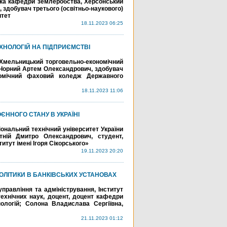
нтка кафедри землеробства, Херсонський
 здобувач третього (освітньо-наукового)
итет
18.11.2023 06:25
ХНОЛОГІЙ НА ПІДПРИЄМСТВІ
«Хмельницький торговельно-економічний
 Чорний Артем Олександрович, здобувач
номічний фаховий коледж Державного
18.11.2023 11:06
ННОГО СТАНУ В УКРАЇНІ
іональний технічний університет України
отній Дмитро Олександрович, студент,
итут імені Ігоря Сікорського»
19.11.2023 20:20
ОЛІТИКИ В БАНКІВСЬКИХ УСТАНОВАХ
равління та адміністрування, Інститут
ехнічних наук, доцент, доцент кафедри
нологій; Солона Владислава Сергіївна,
21.11.2023 01:12