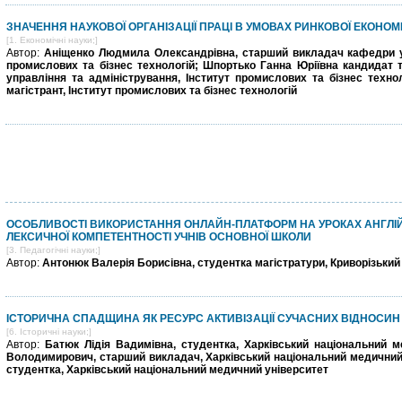
ЗНАЧЕННЯ НАУКОВОЇ ОРГАНІЗАЦІЇ ПРАЦІ В УМОВАХ РИНКОВОЇ ЕКОНОМ
[1. Економічні науки;]
Автор:
Аніщенко Людмила Олександрівна, старший викладач кафедри уп
промислових та бізнес технологій; Шпортько Ганна Юріївна кандидат т
управління та адміністрування, Інститут промислових та бізнес техно
магістрант, Інститут промислових та бізнес технологій
ОСОБЛИВОСТІ ВИКОРИСТАННЯ ОНЛАЙН-ПЛАТФОРМ НА УРОКАХ АНГЛІ
ЛЕКСИЧНОЇ КОМПЕТЕНТНОСТІ УЧНІВ ОСНОВНОЇ ШКОЛИ
[3. Педагогічні науки;]
Автор:
Антонюк Валерія Борисівна, студентка магістратури, Криворізький
ІСТОРИЧНА СПАДЩИНА ЯК РЕСУРС АКТИВІЗАЦІЇ СУЧАСНИХ ВІДНОСИН У
[6. Історичні науки;]
Автор:
Батюк Лідія Вадимівна, студентка, Харківський національний м
Володимирович, старший викладач, Харківський національний медичний 
студентка, Харківський національний медичний університет