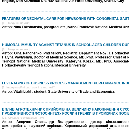
English, Ivan Kozhedub Kharkiv National Air Force University, Kharkiv City
FEATURES OF NEONATAL CARE FOR NEWBORNS WITH CONGENITAL GAST
[18. Медичні науки;]
Автор:
Nina Fokshanska, postgraduate, Ivano-Frankivsk National Medical Uni
HUMORAL IMMUNITY AGAINST TETANUS IN SCHOOL-AGED CHILDREN DUR
[18. Медичні науки;]
Автор:
Olha Panchenko, Phd fellow, Pediatric Department No2, I. Horbachev
Halyna Pavlyshyn, Doctor of Medical Science, MD, PhD, Professor, Chief of 
Ternopil National Medical University; Kateryna Kozak, MD, PhD, Associate
Horbachevsky Ternopil National Medical University
LEVERAGING OF BUSINESS PROCESS MANAGEMENT PERFORMANCE INDIC
[2. Інформаційні системи і технології;]
Автор:
Vitalii Liakh, student, State University of Trade and Economics
ВПЛИВ АГРОТЕХНІЧНИХ ПРИЙОМІВ НА ВЕЛИЧИНУ НАКОПИЧЕННЯ СУХОЇ
ПРОДУКТИВНОСТІ ФОТОСИНТЕЗУ РОСЛИН ГРЕЧКИ В ПРОМІЖНИХ ПОСІ
[21. Сільськогосподарські науки;]
Автор:
Аверчев Олександр Володимирович, доктор сільськогос
землеробства, науковий керівник, Херсонський державний аграрно-еко