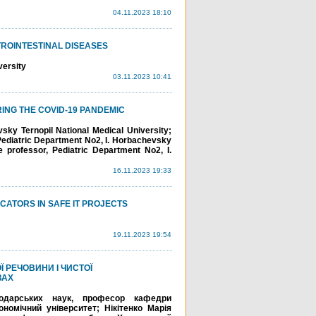
04.11.2023 18:10
ROINTESTINAL DISEASES
versity
03.11.2023 10:41
ING THE COVID-19 PANDEMIC
sky Ternopil National Medical University;
Pediatric Department No2, I. Horbachevsky
 professor, Pediatric Department No2, I.
16.11.2023 19:33
ATORS IN SAFE IT PROJECTS
19.11.2023 19:54
 РЕЧОВИНИ І ЧИСТОЇ
ВАХ
подарських наук, професор кафедри
номічний університет; Нікітенко Марія