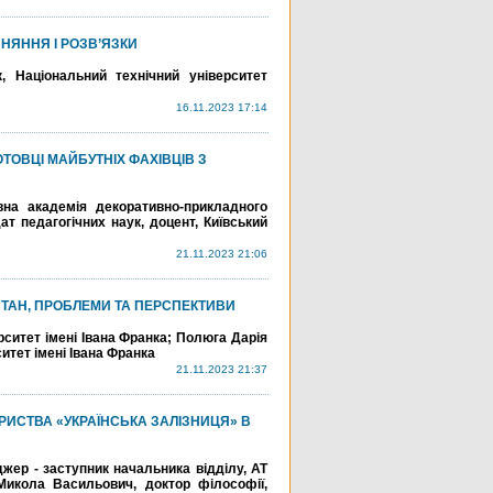
НЯННЯ І РОЗВ’ЯЗКИ
, Національний технічний університет
16.11.2023 17:14
ТОВЦІ МАЙБУТНІХ ФАХІВЦІВ З
вна академія декоративно-прикладного
ат педагогічних наук, доцент, Київський
21.11.2023 21:06
СТАН, ПРОБЛЕМИ ТА ПЕРСПЕКТИВИ
рситет імені Івана Франка; Полюга Дарія
итет імені Івана Франка
21.11.2023 21:37
РИСТВА «УКРАЇНСЬКА ЗАЛІЗНИЦЯ» В
жер - заступник начальника відділу, АТ
 Микола Васильович, доктор філософії,