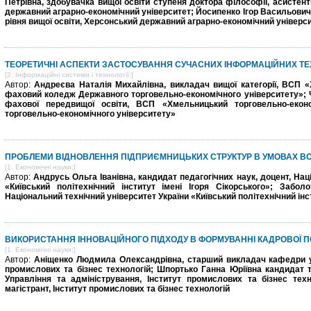
Петрівна, здобувачка вищої освіти ступеня доктора філософії, асисте
державний аграрно-економічний університет; Йосипенко Ігор Васильович,
рівня вищої освіти, Херсонський державний аграрно-економічний універс
ТЕОРЕТИЧНІ АСПЕКТИ ЗАСТОСУВАННЯ СУЧАСНИХ ІНФОРМАЦІЙНИХ ТЕ
[2. Інформаційні системи і технології;]
Автор:
Андреєва Наталія Михайлівна, викладач вищої категорії, ВСП 
фаховий коледж Державного торговельно-економічного університету»;
фахової передвищої освіти, ВСП «Хмельницький торговельно-еко
торговельно-економічного університету»
ПРОБЛЕМИ ВІДНОВЛЕННЯ ПІДПРИЄМНИЦЬКИХ СТРУКТУР В УМОВАХ ВОЄ
[1. Економічні науки;]
Автор:
Андрусь Ольга Іванівна, кандидат педагогічних наук, доцент, Нац
«Київський політехнічний інститут імені Ігоря Сікорського»; Забол
Національний технічний університет України «Київський політехнічний інст
ВИКОРИСТАННЯ ІННОВАЦІЙНОГО ПІДХОДУ В ФОРМУВАННІ КАДРОВОЇ П
[1. Економічні науки;]
Автор:
Аніщенко Людмила Олександрівна, старший викладач кафедри уп
промислових та бізнес технологій; Шпортько Ганна Юріївна кандидат т
Управління та адміністрування, Інститут промислових та бізнес тех
магістрант, Інститут промислових та бізнес технологій