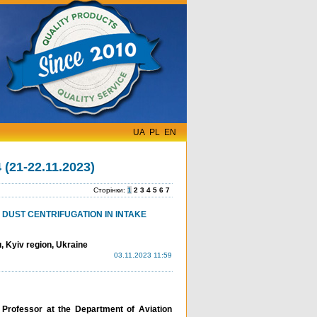
UA
PL
EN
(21-22.11.2023)
Сторінки:
1
2
3
4
5
6
7
DUST CENTRIFUGATION IN INTAKE
, Kyiv region, Ukraine
03.11.2023 11:59
 Professor at the Department of Aviation