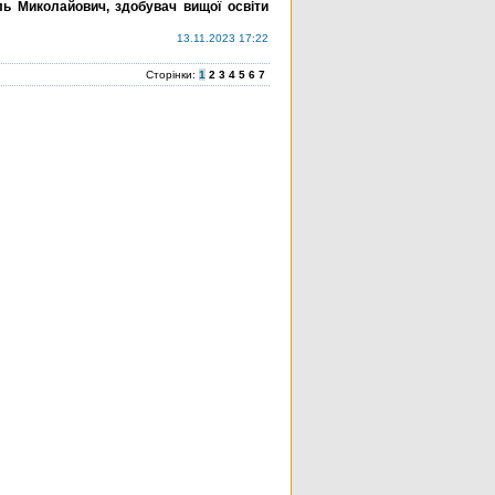
иль Миколайович, здобувач вищої освіти
13.11.2023 17:22
Сторінки:
1
2
3
4
5
6
7