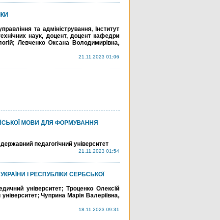
ІКИ
равління та адміністрування, Інститут
ехнічних наук, доцент, доцент кафедри
логій; Левченко Оксана Володимирівна,
21.11.2023 01:06
ЙСЬКОЇ МОВИ ДЛЯ ФОРМУВАННЯ
 державний педагогічний університет
21.11.2023 01:54
КРАЇНИ І РЕСПУБЛІКИ СЕРБСЬКОЇ
едичний університет; Троценко Олексій
університет; Чуприна Марія Валеріївна,
18.11.2023 09:31