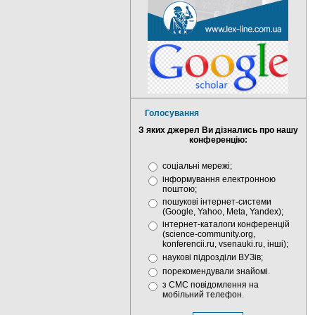
Голосування
З яких джерел Ви дізнались про нашу
конференцію:
соціальні мережі;
інформування електронною
поштою;
пошукові інтернет-системи
(Google, Yahoo, Meta, Yandex);
інтернет-каталоги конференцій
(science-community.org,
konferencii.ru, vsenauki.ru, інші);
наукові підрозділи ВУЗів;
порекомендували знайомі.
з СМС повідомлення на
мобільний телефон.