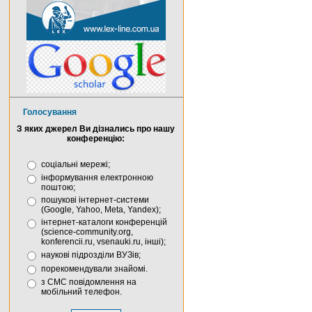
Голосування
З яких джерел Ви дізнались про нашу
конференцію:
соціальні мережі;
інформування електронною
поштою;
пошукові інтернет-системи
(Google, Yahoo, Meta, Yandex);
інтернет-каталоги конференцій
(science-community.org,
konferencii.ru, vsenauki.ru, інші);
наукові підрозділи ВУЗів;
порекомендували знайомі.
з СМС повідомлення на
мобільний телефон.